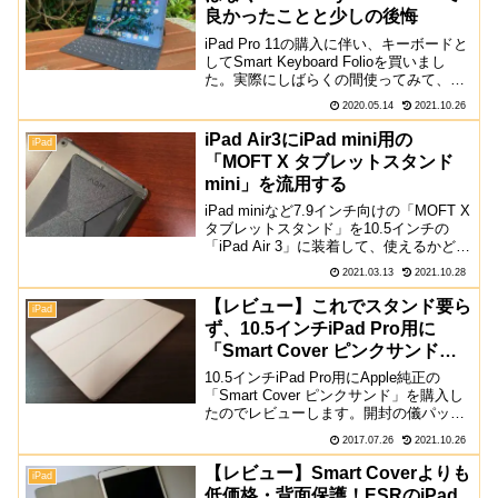
良かったことと少しの後悔
iPad Pro 11の購入に伴い、キーボードと
してSmart Keyboard Folioを買いまし
た。実際にしばらくの間使ってみて、概
ね良かったのでそのポイントと、ちょっ
2020.05.14
2021.10.26
とだけMagic Keyboardを買っておけばよ
かったかな？とい...
iPad Air3にiPad mini用の
iPad
「MOFT X タブレットスタンド
mini」を流用する
iPad miniなど7.9インチ向けの「MOFT X
タブレットスタンド」を10.5インチの
「iPad Air 3」に装着して、使えるかどう
か検証してみました。これから購入する
2021.03.13
2021.10.28
なら9.7インチ以上に対応しているものを
購入すべきですが、買い...
【レビュー】これでスタンド要ら
iPad
ず、10.5インチiPad Pro用に
「Smart Cover ピンクサンド」
を購入！
10.5インチiPad Pro用にApple純正の
「Smart Cover ピンクサンド」を購入し
たのでレビューします。開封の儀パッケ
ージはAppleらしいシンプルなデザイ
2017.07.26
2021.10.26
ン。Smart Cover本体が透明なパッケー
ジ全面に出ています。背...
【レビュー】Smart Coverよりも
iPad
低価格・背面保護！ESRのiPad