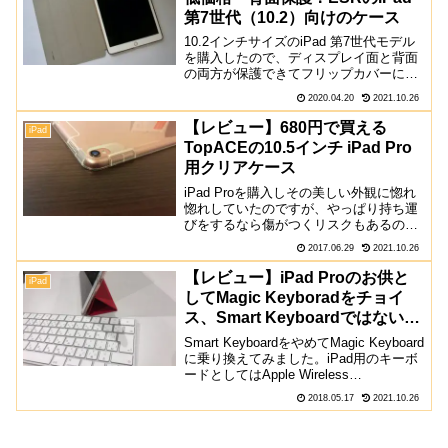
第7世代（10.2）向けのケース
10.2インチサイズのiPad 第7世代モデル
を購入したので、ディスプレイ面と背面
の両方が保護できてフリップカバーにも
なる、ESRのケースを購入してみまし
2020.04.20
2021.10.26
た。「ESR」というメーカーはあまり聞
き慣れないメーカーですが、Amazonな
【レビュー】680円で買える
iPad
どではM...
TopACEの10.5インチ iPad Pro
用クリアケース
iPad Proを購入しその美しい外観に惚れ
惚れしていたのですが、やっぱり持ち運
びをするなら傷がつくリスクもあるので
ケースを買ってみました。当初はハード
2017.06.29
2021.10.26
型のクリアケースを購入する予定だった
のですが、値段が安く尚且つ良いものが
【レビュー】iPad Proのお供と
iPad
見当たらずTPU...
してMagic Keyboradをチョイ
ス、Smart Keyboardではない理
由
Smart KeyboardをやめてMagic Keyboard
に乗り換えてみました。iPad用のキーボ
ードとしてはApple Wireless
Keyboard→Smart Keyboard→Magic
2018.05.17
2021.10.26
Keyboardと乗り換えてきてよ...