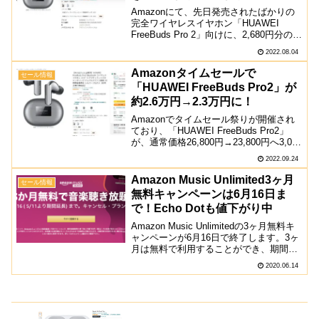
Amazonにて、先日発売されたばかりの
完全ワイヤレスイヤホン「HUAWEI
FreeBuds Pro 2」向けに、2,680円分のク
ーポンが配布されています。通常価格
2022.08.04
26,800円のところ、24,120円で購入する
ことができるようになって...
Amazonタイムセールで
セール情報
「HUAWEI FreeBuds Pro2」が
約2.6万円→2.3万円に！
Amazonでタイムセール祭りが開催され
ており、「HUAWEI FreeBuds Pro2」
が、通常価格26,800円→23,800円へ3,000
円の値下げとなっています。HUAWEI
2022.09.24
FreeBuds Pro2が23,800円に！HUAW...
Amazon Music Unlimited3ヶ月
セール情報
無料キャンペーンは6月16日ま
で！Echo Dotも値下がり中
Amazon Music Unlimitedの3ヶ月無料キ
ャンペーンが6月16日で終了します。3ヶ
月は無料で利用することができ、期間を
過ぎたら解約することも可能です。キャ
2020.06.14
ンペーンの詳細 申込期限：2020年6月16
日23時59分まで 3ヶ月...