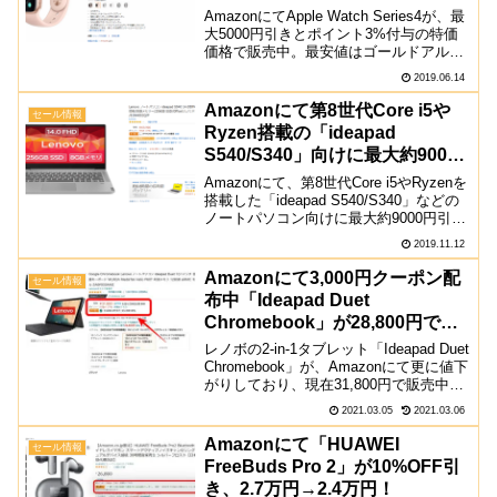
AmazonにてApple Watch Series4が、最
大5000円引きとポイント3%付与の特価
価格で販売中。最安値はゴールドアルミ
ニウムの44,053円から。ヨドバシカメラ
2019.06.14
でも同様のキャンペーンが行われてお
り、価格やポイントもほとんど...
Amazonにて第8世代Core i5や
セール情報
Ryzen搭載の「ideapad
S540/S340」向けに最大約9000
円引きのクーポン配布中
Amazonにて、第8世代Core i5やRyzenを
搭載した「ideapad S540/S340」などの
ノートパソコン向けに最大約9000円引き
のクーポンが配布されています。クーポ
2019.11.12
ンは商品ページの価格の下にあるチェッ
クボタンから取得可能で...
Amazonにて3,000円クーポン配
セール情報
布中「Ideapad Duet
Chromebook」が28,800円で販
売中
レノボの2-in-1タブレット「Ideapad Duet
Chromebook」が、Amazonにて更に値下
がりしており、現在31,800円で販売中。
更に3,000円のクーポンが配布されてお
2021.03.05
2021.03.06
り、28,800円で購入することが可能にな
っていま...
Amazonにて「HUAWEI
セール情報
FreeBuds Pro 2」が10%OFF引
き、2.7万円→2.4万円！