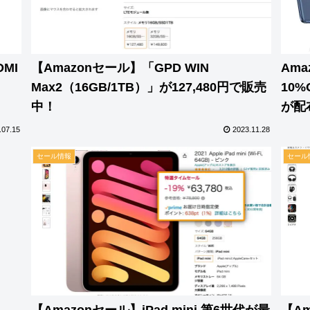
MI
【Amazonセール】「GPD WIN
Ama
Max2（16GB/1TB）」が127,480円で販売
10
中！
が配
.07.15
2023.11.28
セール情報
セール
【Amazonセール】iPad mini 第6世代が最
【Am