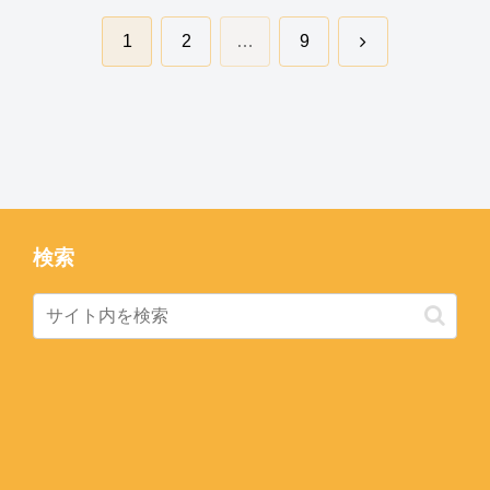
次
1
2
…
9
へ
検索