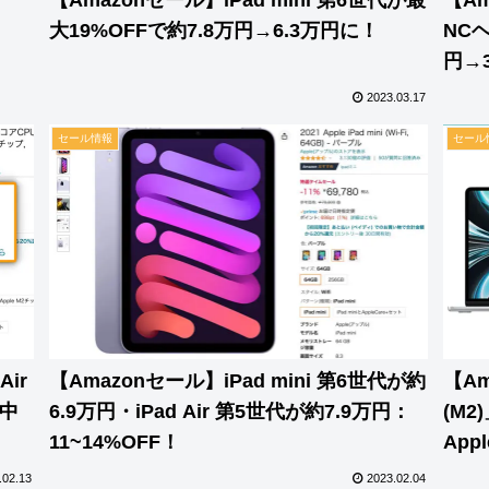
大19%OFFで約7.8万円→6.3万円に！
NCヘ
円→
2023.03.17
セール情報
セール
ir
【Amazonセール】iPad mini 第6世代が約
【Am
売中
6.9万円・iPad Air 第5世代が約7.9万円：
(M2
11~14%OFF！
Ap
目
.02.13
2023.02.04