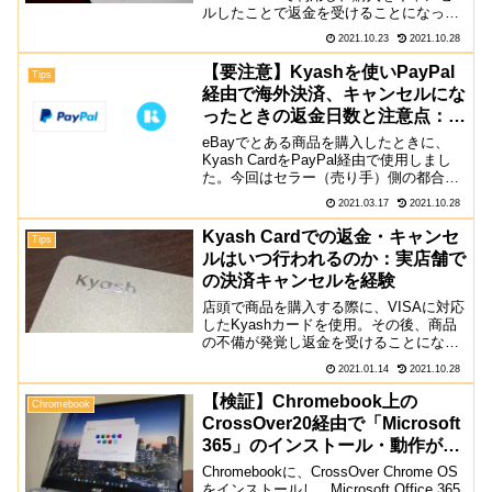
ルしたことで返金を受けることになった
のですが、まさかの残高をポイントで返
2021.10.23
2021.10.28
金される自体が発生しました。残高がポ
イントで返金されるまでの流れ 銀...
【要注意】Kyashを使いPayPal
Tips
経由で海外決済、キャンセルにな
ったときの返金日数と注意点：海
外手数料3%は返金されない！
eBayでとある商品を購入したときに、
Kyash CardをPayPal経由で使用しまし
た。今回はセラー（売り手）側の都合で
取り引きをキャンセルすることになった
2021.03.17
2021.10.28
のですが、その時にかかった返金までの
日数と、Kyash Cardで海外決済をする...
Kyash Cardでの返金・キャンセ
Tips
ルはいつ行われるのか：実店舗で
の決済キャンセルを経験
店頭で商品を購入する際に、VISAに対応
したKyashカードを使用。その後、商品
の不備が発覚し返金を受けることになっ
ったので、実際にどれくらいのスピード
2021.01.14
2021.10.28
で返金されたのかを紹介します。実際に
店頭でKyashへの返金の流れ・時間 店頭
【検証】Chromebook上の
Chromebook
で商品購入...
CrossOver20経由で「Microsoft
365」のインストール・動作が可
能に
Chromebookに、CrossOver Chrome OS
をインストールし、Microsoft Office 365