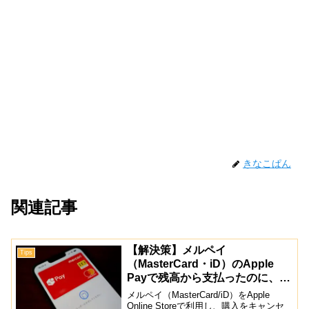
きなこぱん
関連記事
【解決策】メルペイ
Tips
（MasterCard・iD）のApple
Payで残高から支払ったのに、ポ
イントで返金されてしまった：出
メルペイ（MasterCard/iD）をApple
金不可に！
Online Storeで利用し、購入をキャンセ