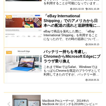
を利用することが可能になっています。
今回実際に、ChromebookでWord、
2021.02.03
2021.10.28
Excel、PowerPointを使って...
「eBay International
Tips
Shipping」でのアメリカから日
本への配送の流れと追跡情報につ
いて
eBayで商品を落札した際に、「eBay
International Shipping」を利用すること
になったので、その時の追跡について紹
介します。昔存在した「eBay Global
2024.05.15
Shipping Program」の新しいバージョン
では...
バッテリー持ちを考慮し、
Tips
ChromeからMicrosoft Edgeにブ
ラウザ乗り換え
これまでMacではSafari、Windowsでは
もっぱらChromeを既定のブラウザとして
利用してきたのですが、バッテリー持ち
を考えるとEdgeの方が良いのではないか
2018.05.31
と思い乗り換えることにしました。バッ
テリー持ち良さそうMicrosoft...
MacBook Proユーザーが、2014年の
MacBook Air 11インチを2018年にレビュー