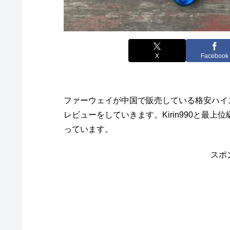
X
Facebook
ファーウェイが中国で販売している格安ハイスペ
レビューをしていきます。Kirin990と最上
っています。
スポ