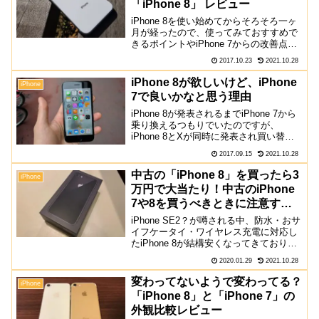
「iPhone 8」 レビュー
iPhone 8を使い始めてからそろそろ一ヶ
月が経ったので、使ってみておすすめで
きるポイントやiPhone 7からの改善点な
どをまとめて見たいと思います。完成さ
2017.10.23
2021.10.28
れたデザインがそこに何と言っても注目
すべきは、背面がガラスになった美しい
iPhone 8が欲しいけど、iPhone
iPhone
ボディ。...
7で良いかなと思う理由
iPhone 8が発表されるまでiPhone 7から
乗り換えるつもりでいたのですが、
iPhone 8とXが同時に発表され買い替え
を踏みとどまったのでそのポイントや、
2017.09.15
2021.10.28
これからiPhone 8を買おうとする人への
注意点をまとめてみました。iPh...
中古の「iPhone 8」を買ったら3
iPhone
万円で大当たり！中古のiPhone
7や8を買うべきときに注意すべ
きポイント
iPhone SE2？が噂される中、防水・おサ
イフケータイ・ワイヤレス充電に対応し
たiPhone 8が結構安くなってきており、
SIMロック解除済みの未使用品でも4.5万
2020.01.29
2021.10.28
円で購入できるなど、かなりお手頃にな
って来ています。色々なサイトでおす
変わってないようで変わってる？
iPhone
す...
「iPhone 8」と「iPhone 7」の
外観比較レビュー