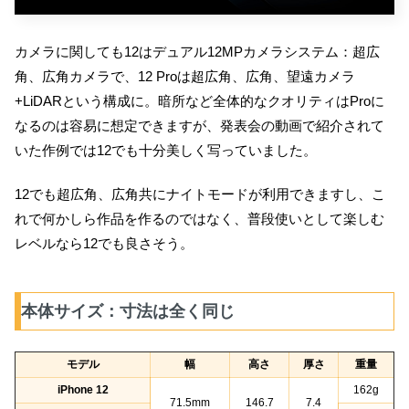
カメラに関しても12はデュアル12MPカメラシステム：超広
角、広角カメラで、12 Proは超広角、広角、望遠カメラ
+LiDARという構成に。暗所など全体的なクオリティはProに
なるのは容易に想定できますが、発表会の動画で紹介されて
いた作例では12でも十分美しく写っていました。
12でも超広角、広角共にナイトモードが利用できますし、こ
れで何かしら作品を作るのではなく、普段使いとして楽しむ
レベルなら12でも良さそう。
本体サイズ：寸法は全く同じ
モデル
幅
高さ
厚さ
重量
iPhone 12
162g
71.5mm
146.7
7.4