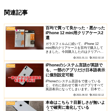
関連記事
百均で買って良かった・悪かった
iPhone
iPhone 12 mini用クリアケース2
選
ガラスフィルムに続いて、iPhone 12
mini用のクリアケースを百均で購入して
きました。今回購入したのはクリアハー
ドケースと、TPUタイプのソフトケー
2021.01.11
2022.02.10
ス。最終的な結論としては前者はダメ
で、後者は良いと思いました。後継モデ
iPhoneのシステム言語が英語で
iPhone
ルのiPhon...
も、一部のアプリだけ日本語表示
に個別設定可能
iPhoneのシステム言語をで使っている
と、それに合わせて個々のアプリすべて
英語表示になってしまいます。日本で生
活しているとGoogle Mapなどの地図アプ
2021.06.02
2022.02.12
リなどで、普段の生活空間が日本語のた
めに、英語表示よりも日本語表示の方が
本命はこちら？目新しさが無いよ
iPhone
使いやすい...
うで確実に進化している