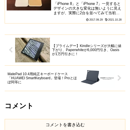
「iPhone 8」と「iPhone 7」一見すると
デザインの大きな変化は無いように見え
ますが、実際に2台を並べてみて当初想
定していたよりも大きな差があったので
2017.09.29
2021.10.28
違いをレビューします。外観比較全然変
わらない前面一番変化が無かったのが前
面ですね...
【プライムデー】Kindleシリーズが大幅に値
下がり、Paperwhiteが6,000円引き、Oasis
が1万円引きに！
MatePad 10.4用純正キーボードケース
「HUAWEI SmartKeyboard」登場！Proとほ
ぼ同等に
コメント
コメントを書き込む