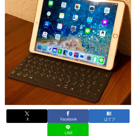
X
Facebook
はてブ
LINE