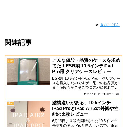
きなこぱん
関連記事
こんな値段・品質のケースを求め
iPad
てた！ESR製 10.5インチiPad
Pro用 クリアケースレビュー
ESR製 10.5インチiPad Pro用 クリアケー
スを購入したのですが、思いの他品質が
良く値段もそこそこでコスパに優れてい
たのでレビューしたいと思います。パッ
2017.11.01
2021.10.28
ケージ箱の前面は透明になっており、外
からケースを確認できるようになってい
結構違いがある、10.5インチ
iPad
ます。...
iPad ProとiPad Air 2の外観や性
能の比較レビュー
6月13日より販売開始された10.5インチ
モデルのiPad Proを購入したので、筆者