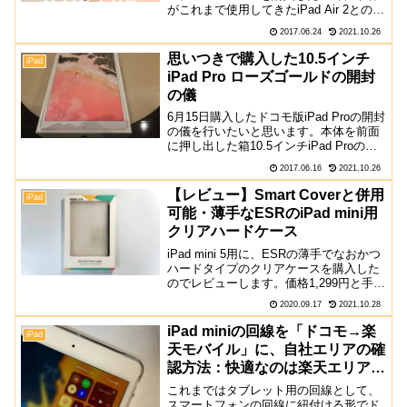
がこれまで使用してきたiPad Air 2との外
観比較や性能比較、実際に使ってみて感
2017.06.24
2021.10.26
じた違いをレビューします。外観の違い
まずiPad Air 2と10.5...
思いつきで購入した10.5インチ
iPad
iPad Pro ローズゴールドの開封
の儀
6月15日購入したドコモ版iPad Proの開封
の儀を行いたいと思います。本体を前面
に押し出した箱10.5インチiPad Proの箱
は本体の前面をプリントしたものになっ
2017.06.16
2021.10.26
ています。注目ポイントとしては箱にプ
リントされている壁紙とiPadで表示...
【レビュー】Smart Coverと併用
iPad
可能・薄手なESRのiPad mini用
クリアハードケース
iPad mini 5用に、ESRの薄手でなおかつ
ハードタイプのクリアケースを購入した
のでレビューします。価格1,299円と手の
出しやすい価格設定になっています。開
2020.09.17
2021.10.28
封パッケージはありがちな商品が見える
タイプのもの。こうした商品は箱にその
iPad miniの回線を「ドコモ→楽
iPad
まま...
天モバイル」に、自社エリアの確
認方法：快適なのは楽天エリア内
だから？
これまではタブレット用の回線として、
スマートフォンの回線に紐付ける形でド