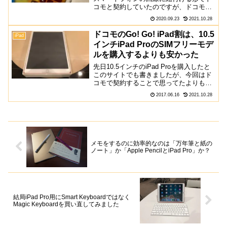
コモと契約していたのですが、ドコモを
解約し楽天モバイルに変更してみまし
2020.09.23
2021.10.28
た。iPad mini 5に楽天モバイルのSIMカ
ードを挿して使ってみて、満足な点と不
ドコモのGo! Go! iPad割は、10.5
iPad
満点を紹介し...
インチiPad ProのSIMフリーモデ
ルを購入するよりも安かった
先日10.5インチのiPad Proを購入したと
このサイトでも書きましたが、今回はド
コモで契約することで思ってたよりも安
く購入することができたので紹介しま
2017.06.16
2021.10.28
す。SIMフリーも交えて比較今回ドコモ
の回線を所有していたため、シェアオプ
ションを活用...
メモをするのに効率的なのは「万年筆と紙の
ノート」か「Apple PencilとiPad Pro」か？
結局iPad Pro用にSmart Keyboardではなく
Magic Keyboardを買い直してみました