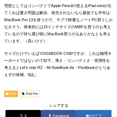
理想としてはコンパクトでApple Pencilの使えるiPad miniが出
てくれば重さ問題は解決、発売されないなら最低でも半年は
MacBook Pro 13を使うので、サブで軽量なノートPC買うしか
なさそう。将来的には15インチサイズのMBPを買うのも考え
ているので持ち運び様にMacBook買うのもありかなとも考え
ています。（高いけど）
サイズだけでいえばYOGABOOK C930ですが、これは物理キ
ーボードではないので却下。薄さ・コンパクトさ・実用性を
考えるとLet’s note RZ・Mi NoteBook Air・Pixelbookがとりあ
えずの候補。悩む。
iPad
iPad Pro
シェアする
X
Facebook
はてブ