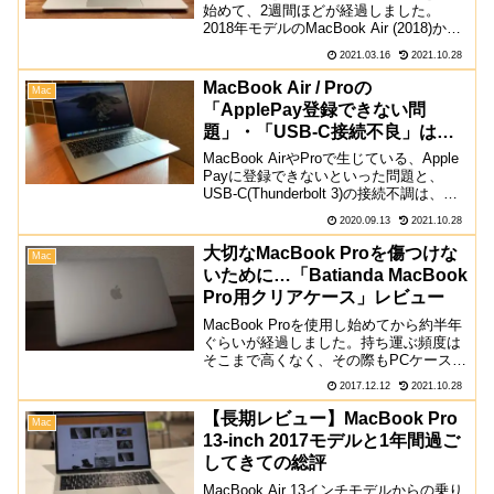
始めて、2週間ほどが経過しました。
2018年モデルのMacBook Air (2018)から
Air (2020, M1)に買い替えました。
2021.03.16
2021.10.28
MacBook Air (2018)→Air (202...
MacBook Air / Proの
Mac
「ApplePay登録できない問
題」・「USB-C接続不良」は、
SMCリセットで解決
MacBook AirやProで生じている、Apple
Payに登録できないといった問題と、
USB-C(Thunderbolt 3)の接続不調は、
SMCリセットで解決するかもしれませ
2020.09.13
2021.10.28
ん。筆者の手元のMacBook Air 2018で
は、両方...
大切なMacBook Proを傷つけな
Mac
いために…「Batianda MacBook
Pro用クリアケース」レビュー
MacBook Proを使用し始めてから約半年
ぐらいが経過しました。持ち運ぶ頻度は
そこまで高くなく、その際もPCケースに
入れて持ち運んでは居たのですが、本体
2017.12.12
2021.10.28
をみるとところどころに傷が...これから
もずっと大切に使い続けて行こうと思っ
【長期レビュー】MacBook Pro
Mac
ているの...
13-inch 2017モデルと1年間過ご
してきての総評
MacBook Air 13インチモデルからの乗り