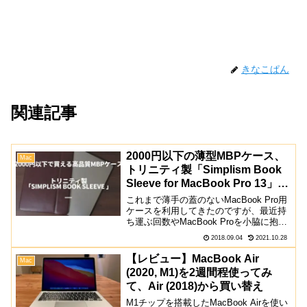
きなこぱん
関連記事
2000円以下の薄型MBPケース、
Mac
トリニティ製「Simplism Book
Sleeve for MacBook Pro 13」レ
ビュー
これまで薄手の蓋のないMacBook Pro用
ケースを利用してきたのですが、最近持
ち運ぶ回数やMacBook Proを小脇に抱え
て移動することが増えたので、ケースを
2018.09.04
2021.10.28
新調してみました。購入したのはNuAns
NEOシリーズで有名？なトリニティ...
【レビュー】MacBook Air
Mac
(2020, M1)を2週間程使ってみ
て、Air (2018)から買い替え
M1チップを搭載したMacBook Airを使い