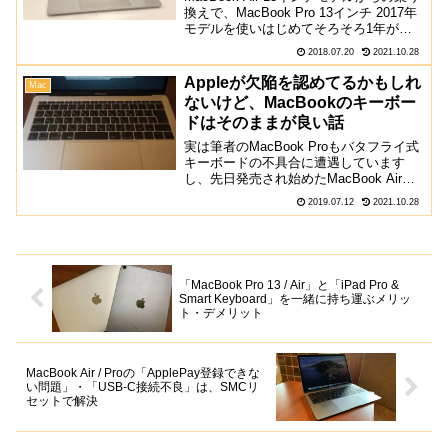
換えで、MacBook Pro 13インチ 2017年
モデルを使いはじめてそろそろ1年が経
過しました。持ち運ぶことを前提として
2018.07.20
2021.10.28
いたため、購入する際に12インチの
MacBookと非常に悩んだの...
Appleが欠陥を認めてるかもしれ
Mac
ないけど、MacBookのキーボー
ドはそのままが良い話
実は筆者のMacBook Proもバタフライ式
キーボードの不具合に遭遇しています
し、先日発売され始めたMacBook Airな
どもキーボード無償修理プログラムの対
2019.07.12
2021.10.28
象になるなど、ちょっとアレな感じの
MacBookシリーズのキーボード。それで
も...
「MacBook Pro 13 / Air」と「iPad Pro &
Smart Keyboard」を一緒に持ち運ぶメリッ
ト・デメリット
MacBook Air / Proの「ApplePay登録できな
い問題」・「USB-C接続不良」は、SMCリ
セットで解決