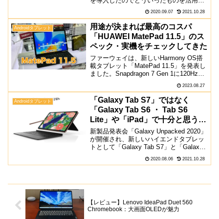
を導入したのでどういったものを活用し
ているか紹介していきます。アプリに関
2020.09.07
2021.10.28
しては、Google Playストアを導入にせず
にAppGallery・Ama...
用途が決まれば最高のコスパ
Androidタブレット
「HUAWEI MatePad 11.5」のス
ペック・実機をチェックしてきた
ファーウェイは、新しいHarmony OS搭
載タブレット「MatePad 11.5」を発表し
ました。Snapdragon 7 Gen 1に120Hzの
リフレッシュレートのディスプレイを搭
2023.08.27
載し、さらにはデフォルトでノートアプ
リも用意されていま...
「Galaxy Tab S7」ではなく
Androidタブレット
「Galaxy Tab S6 ・ Tab S6
Lite」や「iPad」で十分と思う理
由
新製品発表会「Galaxy Unpacked 2020」
が開催され、新しいハイエンドタブレッ
トとして「Galaxy Tab S7」と「Galaxy
Tab S7+」が登場しました。この記事で
2020.08.06
2021.10.28
は新しく登場したモデルが、旧モデル
「Galaxy ...
【レビュー】Lenovo IdeaPad Duet 560
Chromebook：大画面OLEDが魅力