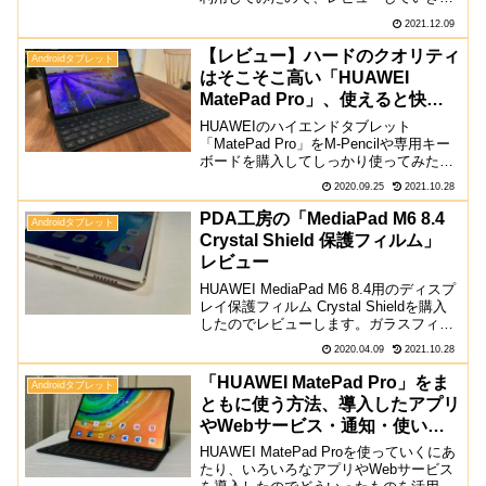
す。外観：見た目は普通のタブレット前
2021.12.09
面は至って普通のタブレット。今回購入
したのは、Champagneモデルで、ベゼル
【レビュー】ハードのクオリティ
Androidタブレット
は...
はそこそこ高い「HUAWEI
MatePad Pro」、使えると快適
は同じではない
HUAWEIのハイエンドタブレット
「MatePad Pro」をM-Pencilや専用キー
ボードを購入してしっかり使ってみたの
でレビューします。MatePad 10.4からの
2020.09.25
2021.10.28
買い替えとしては満足できる部分もあり
ますが、GMSが使えないこと以外...
PDA工房の「MediaPad M6 8.4
Androidタブレット
Crystal Shield 保護フィルム」
レビュー
HUAWEI MediaPad M6 8.4用のディスプ
レイ保護フィルム Crystal Shieldを購入
したのでレビューします。ガラスフィル
ムではなく保護フィルムな理由 ガラスフ
2020.04.09
2021.10.28
ィルムは結局割れる 安物はコーティング
が悪いことも筆者は最...
「HUAWEI MatePad Pro」をま
Androidタブレット
ともに使う方法、導入したアプリ
やWebサービス・通知・使い勝
手
HUAWEI MatePad Proを使っていくにあ
たり、いろいろなアプリやWebサービス