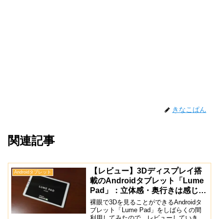
きなこぱん
関連記事
【レビュー】3Dディスプレイ搭
Androidタブレット
載のAndroidタブレット「Lume
Pad」：立体感・奥行きは感じら
れる
裸眼で3Dを見ることができるAndroidタ
ブレット「Lume Pad」をしばらくの間
利用してみたので、レビューしていきま