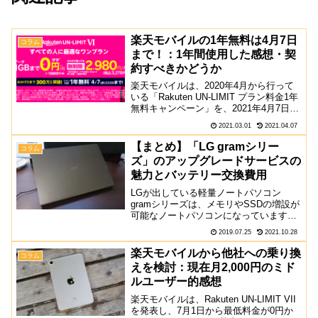
楽天モバイルの1年無料は4月7日
コラム
まで！：1年間使用した感想・契
約すべきかどうか
楽天モバイルは、2020年4月から行って
いる「Rakuten UN-LIMIT プラン料金1年
無料キャンペーン」を、2021年4月7日で
終了すると発表しました。この記事で
2021.03.01
2021.04.07
は、1年ちょっと使ってみて感じる変化
と契約すべきかどうかについて紹介し...
【まとめ】「LG gramシリー
コラム
ズ」のアップグレードサービスの
魅力とバッテリー交換費用
LGが出している軽量ノートパソコン
gramシリーズは、メモリやSSDの増設が
可能なノートパソコンになっています。
しかも公式でアップグレードサービスが
2019.07.25
2021.10.28
用意されており、お金を払えば、自分で
行う必要もありません。今回はそんなLG
楽天モバイルから他社への乗り換
コラム
gramのアップ...
えを検討：現在月2,000円のミド
ルユーザー的感想
楽天モバイルは、Rakuten UN-LIMIT VII
を発表し、7月1日から最低料金が0円か