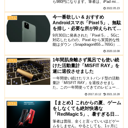
ら980円になります。筆者は、iPad mini
やサブのスマートフォンで楽天モバイル
2022.05.23
を使用しています。月の使用量・料金
は、10GB程度・2,178...
今一番欲しい & おすすめ
コラム
Androidスマホ「Pixel 5」、無駄
を排し・必要な所が抑えられてい
るのが良い
9月30日に発表された「Pixel 5」。5Gに
対応したものの、Pixel 4から実質的な性
能はダウン（Snapdragon855→765G）
し、Motion Sense機能が省かれたりする
2020.10.08
など、他社のスマートフォンに比べる
と、"強さ"や"...
1年間肌身離さず風呂でも使い続
コラム
けた活動量計「MISFIT RAY」を
遂に退役させました
一年間使い続けたリストバンド型の活動
量計「MISFIT RAY」を退役させまし
た。この一年間使ってきてのレビューと
ともに、なぜ退役させたのか紹介したい
2017.10.12
2021.10.28
と思います。一年間肌身離さずずっと使
い続ける恐らくこの一年間の間、スマホ
【まとめ】これからの夏、ゲーム
コラム
以上に身近にあった...
をしなくても絶対快適な
「RedMagic 5」、暑すぎる日本
にゲーミングスマホは最適
筆者は普段、全くと言っていいほどゲー
ムをしません。やるとしても、1ヶ月に