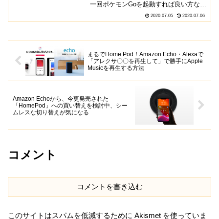
一回ポケモンGoを起動すれば良い方なの
ですが、これから暑すぎる日本の夏にお
2020.07.05
2020.07.06
いて、ゲームをしない人でもゲーミング
スマホ「RedMagic 5」を利用する価値が
あるんじゃな...
まるでHome Pod！Amazon Echo・Alexaで
「アレクサ〇〇を再生して」で勝手にApple
Musicを再生する方法
Amazon Echoから、今更発売された
「HomePod」への買い替えを検討中、シー
ムレスな切り替えが気になる
コメント
コメントを書き込む
このサイトはスパムを低減するために Akismet を使っていま