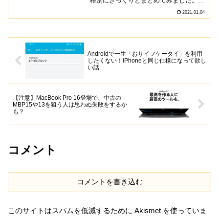
格別にざっくりとまとめてみました。
5,000円以下で購入できるモデルが3モデ
2021.01.04
ルもあり、正月太りを解消するために消
費カロリーを可視化したい・運動を始め
ようという人にと...
Androidで一生「おサイフケータイ」を利用
したくない！iPhoneと同じ仕様になって欲し
い話
【注意】MacBook Pro 16登場で、中古の
MBP15や13を狙う人は思わぬ失敗をするか
も？
コメント
コメントを書き込む
このサイトはスパムを低減するために Akismet を使っていま