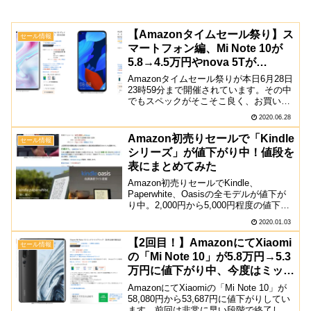
【Amazonタイムセール祭り】ス
セール情報
マートフォン編、Mi Note 10が
5.8→4.5万円やnova 5Tが
5.9→4.7万円など
Amazonタイムセール祭りが本日6月28日
23時59分まで開催されています。その中
でもスペックがそこそこ良く、お買い得
になっているスマートフォン3（4）機種
2020.06.28
をまとめて紹介していきます。Mi Note
10 / 10 ProXiaomi M...
Amazon初売りセールで「Kindle
セール情報
シリーズ」が値下がり中！値段を
表にまとめてみた
Amazon初売りセールでKindle、
Paperwhite、Oasisの全モデルが値下が
り中。2,000円から5,000円程度の値下が
り幅になっており、これまでのセールと
2020.01.03
同様の値下げになっています。Kindleは
「-2000円」で最安6,...
【2回目！】AmazonにてXiaomi
セール情報
の「Mi Note 10」が5.8万円→5.3
万円に値下がり中、今度はミッド
ナイトブラック
AmazonにてXiaomiの「Mi Note 10」が
58,080円から53,687円に値下がりしてい
ます。前回は非常に早い段階で終了して