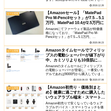
しまったので、購入される際はお早め
2019.12.26
に。値下がりしたのはミッドナイトブラ
ック前回はオーロラグリーンでし...
【Amazonセール】「MatePad
セール情報
Pro M-Pencilセット」が7.5→5.1
万円、MatePad 10.4が2.5万円に
Amazonにてファーウェイ製品が特価価
格になっており、「MatePad Pro M-
Pencilセット」が7.5→5.1万円、
「MatePad 10.4 Wi-Fi MicroSDカード」
2020.08.23
セットが2.5万円になるなど、大幅値下げ
が行われて...
Amazonタイムセールでフィリッ
セール情報
プスの電動シェーバーが値下がり
中、カミソリよりも10倍肌に優
しい！
Amazonのタイムセールにフィリップス
の電動シェーバーが登場し、一番安いモ
デルであれば8000円から購入していま
す。これまでカミソリを使って来たので
2019.06.03
2020.07.06
すが、深剃りのし過ぎて「肌を痛めてる
よ」と理髪店のおっちゃんに怒られるほ
【Amazon初売り・価格別まと
セール情報
ど。カミソリを使っ...
め】健康に過ごすために購入した
いウェアラブル端末・スマートウ
ォッチ
Amazon初売りで安くなっているウェア
ラブルデバイス・スマートウォッチを価