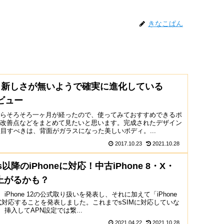
きなこぱん
目新しさが無いようで確実に進化している
レビュー
めてからそろそろ一ヶ月が経ったので、使ってみておすすめできるポ
からの改善点などをまとめて見たいと思います。完成されたデザイン
目すべきは、背面がガラスになった美しいボディ。...
2017.10.23
2021.10.28
降のiPhoneに対応！中古iPhone 8・X・
上がるかも？
iPhone 12の公式取り扱いを発表し、それに加えて「iPhone
に正式対応することを発表しました。これまでsSIMに対応していな
は、挿入してAPN設定では繋...
2021.04.22
2021.10.28